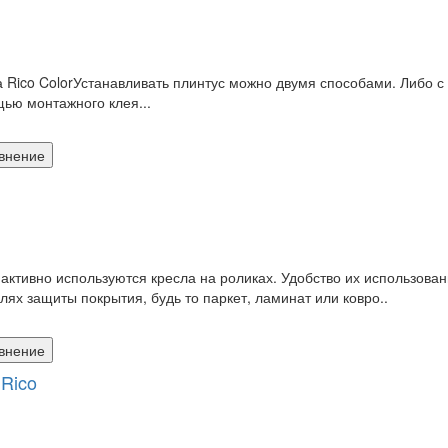
co ColorУстанавливать плинтус можно двумя способами. Либо с 
щью монтажного клея...
внение
тивно используются кресла на роликах. Удобство их использован
х защиты покрытия, будь то паркет, ламинат или ковро..
внение
Rico