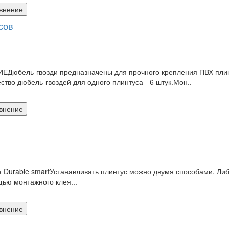
внение
сов
Дюбель-гвозди предназначены для прочного крепления ПВХ плинту
тво дюбель-гвоздей для одного плинтуса - 6 штук.Мон..
внение
rable smartУстанавливать плинтус можно двумя способами. Либо
щью монтажного клея...
внение