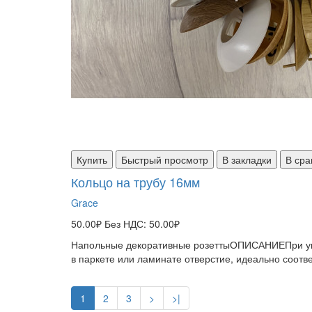
Купить
Быстрый просмотр
В закладки
В сра
Кольцо на трубу 16мм
Grace
50.00₽
Без НДС: 50.00₽
Напольные декоративные розеттыОПИСАНИЕПри уклад
в паркете или ламинате отверстие, идеально соотв
1
2
3
>
>|