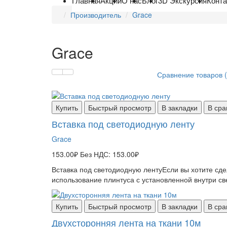
Главная
Акции
О нас
Блог
3D Экскурсия
Конт
Производитель
Grace
Grace
Сравнение товаров (
Купить
Быстрый просмотр
В закладки
В сра
Вставка под светодиодную ленту
Grace
153.00₽
Без НДС: 153.00₽
Вставка под светодиодную лентуЕсли вы хотите сде
использование плинтуса с установленной внутри све
Купить
Быстрый просмотр
В закладки
В сра
Двухсторонняя лента на ткани 10м