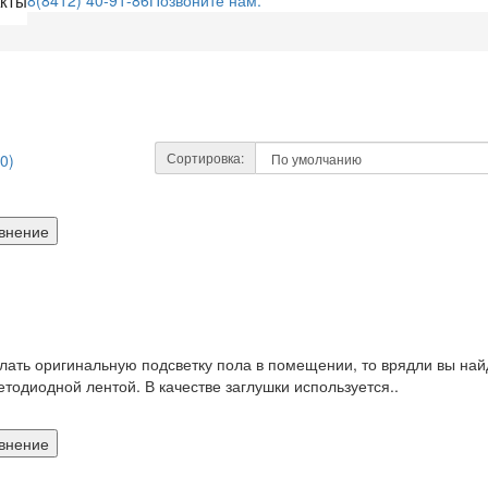
акты
8(8412) 40-91-86
Позвоните нам:
Сортировка:
0)
внение
лать оригинальную подсветку пола в помещении, то врядли вы най
тодиодной лентой. В качестве заглушки используется..
внение