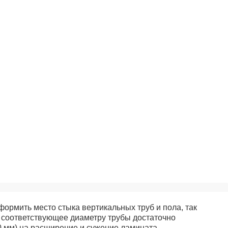
ы
формить место стыка вертикальных труб и пола, так
о соответствующее диаметру трубы достаточно
0 мм) на расширение и сужение ламината.