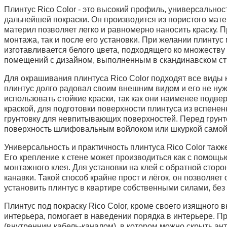
Плинтус Rico Color - это высокий профиль, универсальнос
дальнейшей покраски. Он производится из пористого мате
материл позволяет легко и равномерно наносить краску. П
монтажа, так и после его установки. При желании плинтус 
изготавливается белого цвета, подходящего ко множеству
помещений с дизайном, выполненным в скандинавском ст
Для окрашивания плинтуса Rico Color подходят все виды 
плинтус долго радовал своим внешним видом и его не ну
использовать стойкие краски, так как они наименее под
краской, для подготовки поверхности плинтуса из вспенен
грунтовку для невпитывающих поверхностей. Перед грун
поверхность шлифовальным войлоком или шкуркой самой 
Универсальность и практичность плинтуса Rico Color так
Его крепление к стене может производиться как с помощь
монтажного клея. Для установки на клей с обратной сто
канавки. Такой способ крайне прост и лёгок, он позволяет
установить плинтус в квартире собственными силами, бе
Плинтус под покраску Rico Color, кроме своего изящного 
интерьера, помогает в наведении порядка в интерьере. П
(внутренним кабель-каналом), в котором можно скрыть ан