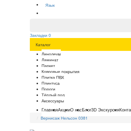
Язык
Закладки
0
Каталог
Линолеум
Ламинат
Паркет
Ковровые покрытия
Плитка ПВХ
Плинтуса
Пороги
Тёплый пол
Аксессуары
Главная
Акции
О нас
Блог
3D Экскурсия
Конт
Вернисаж Нельсон 0381