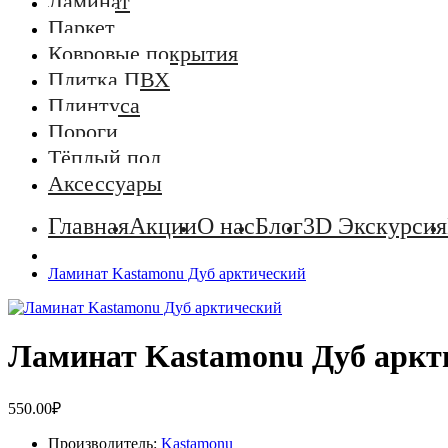
Ламинат
Паркет
Ковровые покрытия
Плитка ПВХ
Плинтуса
Пороги
Тёплый пол
Аксессуары
Главная
Акции
О нас
Блог
3D Экскурсия
Ламинат Kastamonu Дуб арктический
Ламинат Kastamonu Дуб аркт
550.00₽
Производитель:
Kastamonu